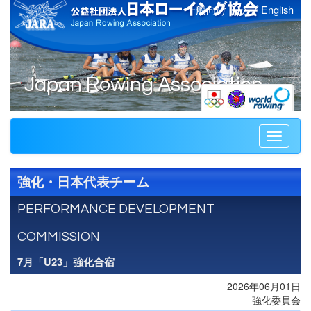
一般向けトップ
English
Japan Rowing Association
Toggle
navigati
強化・日本代表チーム
PERFORMANCE DEVELOPMENT
COMMISSION
7月「U23」強化合宿
2026年06月01日
強化委員会