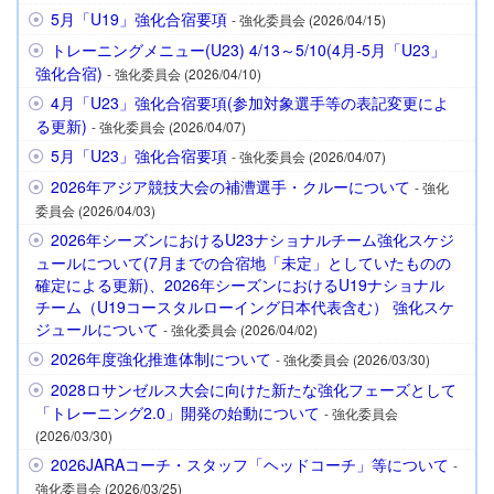
5月「U19」強化合宿要項
- 強化委員会 (2026/04/15)
トレーニングメニュー(U23) 4/13～5/10(4月-5月「U23」
強化合宿)
- 強化委員会 (2026/04/10)
4月「U23」強化合宿要項(参加対象選手等の表記変更によ
る更新)
- 強化委員会 (2026/04/07)
5月「U23」強化合宿要項
- 強化委員会 (2026/04/07)
2026年アジア競技大会の補漕選手・クルーについて
- 強化
委員会 (2026/04/03)
2026年シーズンにおけるU23ナショナルチーム強化スケジ
ュールについて(7月までの合宿地「未定」としていたものの
確定による更新)、2026年シーズンにおけるU19ナショナル
チーム（U19コースタルローイング日本代表含む） 強化スケ
ジュールについて
- 強化委員会 (2026/04/02)
2026年度強化推進体制について
- 強化委員会 (2026/03/30)
2028ロサンゼルス大会に向けた新たな強化フェーズとして
「トレーニング2.0」開発の始動について
- 強化委員会
(2026/03/30)
2026JARAコーチ・スタッフ「ヘッドコーチ」等について
-
強化委員会 (2026/03/25)