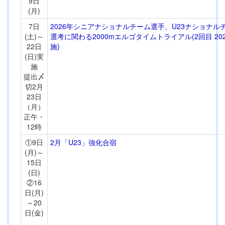
9日
(月)
7日
2026年シニアナショナルチーム選手、U23ナショナル
(土)～
選考に関わる2000mエルゴタイムトライアル(2回目 20
22日
施)
(日)実
施
提出〆
切2月
23日
（月）
正午・
12時
①9日
2月「U23」強化合宿
(月)～
15日
(日)
②16
日(月)
～20
日(金)