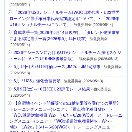
(2026/05/21)
「2026年U23ナショナルチーム(WUC日本代表・U23世界
ローイング選手権日本代表追加認定)について」・「2026年
U19ナショナルチームについて」
- 強化委員会 (2026/05/14)
育成選手一覧(2026年5月14日現在)」「タレント発掘事業
による認定選手一覧(2026年5月14日現在)
- 強化委員会
(2026/05/14)
2026年シーズンにおけるU19ナショナルチーム強化スケジ
ュールについて(U19SBS後最新版）
- 強化委員会 (2026/05/13)
5月12日(火) U19評価レース(JM2x・JM1x)結果
- 強化委員会
(2026/05/13)
6月「U23」強化合宿要項
- 強化委員会 (2026/05/13)
5月9日(土)～10日(日)U23評価レース結果
- 強化委員会
(2026/05/11)
【合宿地イベント開催等での出艇制限等を受けての更新】
トレーニングメニュー(シニア：「重点強化種目M1x」・
「WC3派遣対象種目 W2-」) 6/1～6/28(WC3)」と「トレーニ
ングメニュー(シニア：「WC3派遣対象種目M4-・W4-・
M2x・LW2x」) 6/1～6/28(WC3)、トレーニングメニュー