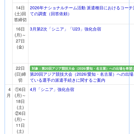
14日
2026年ナショナルチーム活動 派遣種目におけるコー
(土)回
ての調査（回答依頼）
答締切
16日
3月第2次「シニア」「U23」強化合宿
(月)～
27日
(金)
22日
対象：第20回アジア競技大会（2026/愛知・名古屋）への出場を希望
(日)締
第20回アジア競技大会（2026/愛知・名古屋）への出
切
ている選手の派遣手続きに関するご案内
4
①6日
4月「シニア」強化合宿
月
(月)～
18日
(土)
②6日
(月)～
11日
(土)