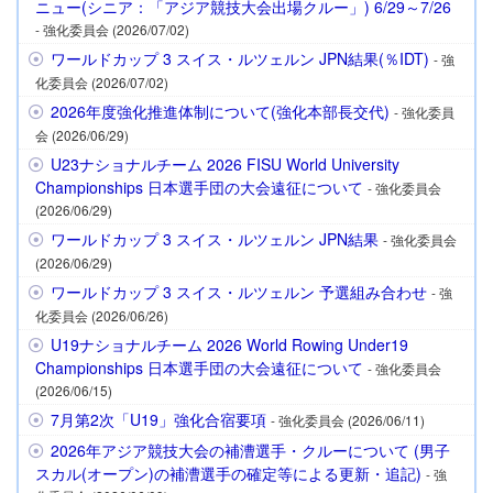
ニュー(シニア：「アジア競技大会出場クルー」) 6/29～7/26
- 強化委員会 (2026/07/02)
ワールドカップ 3 スイス・ルツェルン JPN結果(％IDT)
- 強
化委員会 (2026/07/02)
2026年度強化推進体制について(強化本部長交代)
- 強化委員
会 (2026/06/29)
U23ナショナルチーム 2026 FISU World University
Championships 日本選手団の大会遠征について
- 強化委員会
(2026/06/29)
ワールドカップ 3 スイス・ルツェルン JPN結果
- 強化委員会
(2026/06/29)
ワールドカップ 3 スイス・ルツェルン 予選組み合わせ
- 強
化委員会 (2026/06/26)
U19ナショナルチーム 2026 World Rowing Under19
Championships 日本選手団の大会遠征について
- 強化委員会
(2026/06/15)
7月第2次「U19」強化合宿要項
- 強化委員会 (2026/06/11)
2026年アジア競技大会の補漕選手・クルーについて (男子
スカル(オープン)の補漕選手の確定等による更新・追記)
- 強