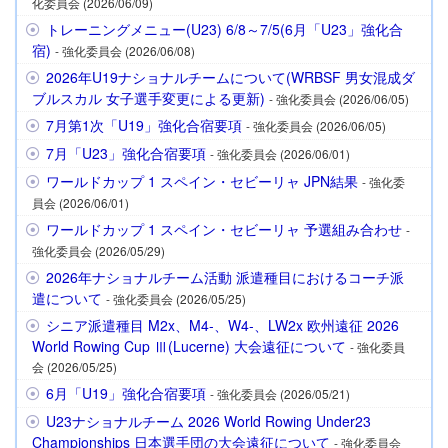
化委員会 (2026/06/09)
トレーニングメニュー(U23) 6/8～7/5(6月「U23」強化合
宿)
- 強化委員会 (2026/06/08)
2026年U19ナショナルチームについて(WRBSF 男女混成ダ
ブルスカル 女子選手変更による更新)
- 強化委員会 (2026/06/05)
7月第1次「U19」強化合宿要項
- 強化委員会 (2026/06/05)
7月「U23」強化合宿要項
- 強化委員会 (2026/06/01)
ワールドカップ 1 スペイン・セビーリャ JPN結果
- 強化委
員会 (2026/06/01)
ワールドカップ 1 スペイン・セビーリャ 予選組み合わせ
-
強化委員会 (2026/05/29)
2026年ナショナルチーム活動 派遣種目におけるコーチ派
遣について
- 強化委員会 (2026/05/25)
シニア派遣種目 M2x、M4-、W4-、LW2x 欧州遠征 2026
World Rowing Cup Ⅲ(Lucerne) 大会遠征について
- 強化委員
会 (2026/05/25)
6月「U19」強化合宿要項
- 強化委員会 (2026/05/21)
U23ナショナルチーム 2026 World Rowing Under23
Championships 日本選手団の大会遠征について
- 強化委員会