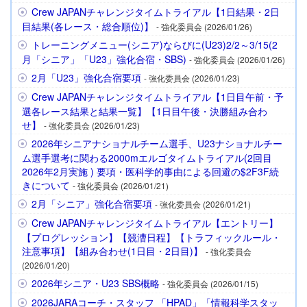
Crew JAPANチャレンジタイムトライアル【1日結果・2日
目結果(各レース・総合順位)】
- 強化委員会 (2026/01/26)
トレーニングメニュー(シニア)ならびに(U23)2/2～3/15(2
月「シニア」「U23」強化合宿・SBS)
- 強化委員会 (2026/01/26)
2月「U23」強化合宿要項
- 強化委員会 (2026/01/23)
Crew JAPANチャレンジタイムトライアル【1日目午前・予
選各レース結果と結果一覧】【1日目午後・決勝組み合わ
せ】
- 強化委員会 (2026/01/23)
2026年シニアナショナルチーム選手、U23ナショナルチー
ム選手選考に関わる2000mエルゴタイムトライアル(2回目
2026年2月実施 ) 要項・医科学的事由による回避の$2F3F続
きについて
- 強化委員会 (2026/01/21)
2月「シニア」強化合宿要項
- 強化委員会 (2026/01/21)
Crew JAPANチャレンジタイムトライアル【エントリー】
【プログレッション】【競漕日程】【トラフィックルール・
注意事項】【組み合わせ(1日目・2日目)】
- 強化委員会
(2026/01/20)
2026年シニア・U23 SBS概略
- 強化委員会 (2026/01/15)
2026JARAコーチ・スタッフ 「HPAD」「情報科学スタッ