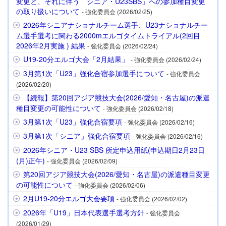
変更と、それに伴う「シニア・U23SBS」への参加種目変更
の取り扱いについて
- 強化委員会 (2026/02/25)
2026年シニアナショナルチーム選手、U23ナショナルチー
ム選手選考に関わる2000mエルゴタイムトライアル(2回目
2026年2月実施 ) 結果
- 強化委員会 (2026/02/24)
U19-20分エルゴ大会「2月結果」
- 強化委員会 (2026/02/24)
3月第1次「U23」強化合宿参加選手について
- 強化委員会
(2026/02/20)
【続報】第20回アジア競技大会(2026/愛知・名古屋)の派遣
種目変更の可能性について
- 強化委員会 (2026/02/18)
3月第1次「U23」強化合宿要項
- 強化委員会 (2026/02/16)
3月第1次「シニア」強化合宿要項
- 強化委員会 (2026/02/16)
2026年シニア・U23 SBS 所定申込用紙(申込期日2月23日
(月)正午)
- 強化委員会 (2026/02/09)
第20回アジア競技大会(2026/愛知・名古屋)の派遣種目変更
の可能性について
- 強化委員会 (2026/02/06)
2月U19-20分エルゴ大会要項
- 強化委員会 (2026/02/02)
2026年「U19」日本代表選手選考方針
- 強化委員会
(2026/01/29)