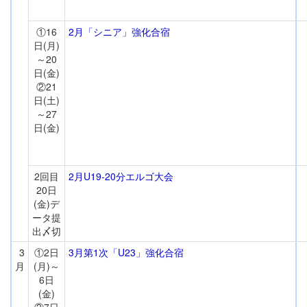
①16
2月「シニア」強化合宿
日(月)
～20
日(金)
②21
日(土)
～27
日(金)
2回目
2月U19-20分エルゴ大会
20日
(金)デ
ータ提
出〆切
3
①2日
3月第1次「U23」強化合宿
月
(月)～
6日
(金)