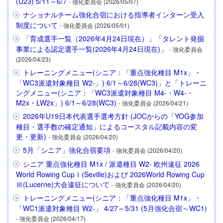
(U23) 5/11～6/7
- 強化委員会 (2026/05/07)
ナショナルチーム強化合宿における指導者インターン受入
制度について
- 強化委員会 (2026/05/01)
「育成選手一覧（2026年4月24日現在）」「タレント発掘
事業による認定選手一覧(2026年4月24日現在)」
- 強化委員会
(2026/04/23)
トレーニングメニュー(シニア：「重点強化種目 M1x」・
「WC3派遣対象種目 W2-」) 6/1～6/28(WC3)」と「トレーニ
ングメニュー(シニア：「WC3派遣対象種目 M4-・W4-・
M2x・LW2x」) 6/1～6/28(WC3)
- 強化委員会 (2026/04/21)
2026年U19日本代表選手選考方針 (JOCからの「YOG参加
種目・選手数の確定通知」によるコースタル記載内容の変
更・更新)
- 強化委員会 (2026/04/20)
5月「シニア」強化合宿要項
- 強化委員会 (2026/04/20)
シニア 重点強化種目 M1x / 派遣種目 W2- 欧州遠征 2026
World Rowing CupⅠ(Seville)および 2026World Rowing Cup
Ⅲ(Lucerne)大会遠征について
- 強化委員会 (2026/04/20)
トレーニングメニュー(シニア：「重点強化種目 M1x」・
「WC1派遣対象種目 W2-」 4/27～5/31 (5月強化合宿～WC1)
- 強化委員会 (2026/04/17)