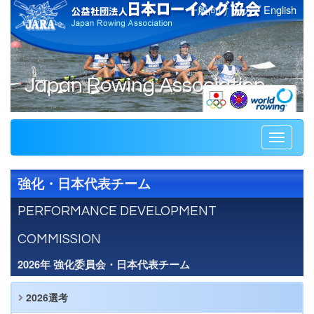
一般向けトップ
English
Japan Rowing Association
Toggle
navigati
強化・日本代表チーム
PERFORMANCE DEVELOPMENT
COMMISSION
2026年 強化委員会・日本代表チーム
2026選考