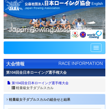
一般向けトップ
English
Japan Rowing Association
Toggle
navigati
大会情報
RACE INFORMATION
第104回全日本ローイング選手権大会
第104回全日本ローイング選手権大会
軽量級女子ダブルスカル
軽量級女子ダブルスカルの組合せと結果