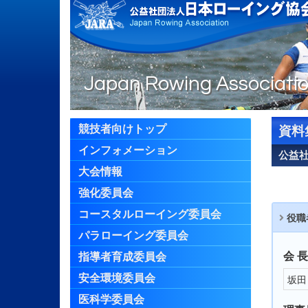
Japan Rowing Associati
競技者向けトップ
資料
インフォメーション
公益社
大会情報
強化委員会
コースタルローイング委員会
役職
パラローイング委員会
会 長
指導者育成委員会
安全環境委員会
坂田
医科学委員会