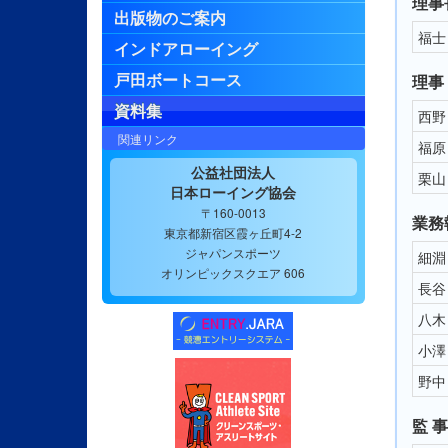
理事
出版物のご案内
福士
インドアローイング
戸田ボートコース
理事
資料集
西野
関連リンク
福原
公益社団法人
栗山
日本ローイング協会
〒160-0013
業務
東京都新宿区霞ヶ丘町4-2
ジャパンスポーツ
細淵
オリンピックスクエア 606
長谷
八木
小澤
野中
監 事