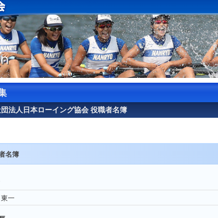
on
集
団法人日本ローイング協会 役職者名簿
者名簿
 東一