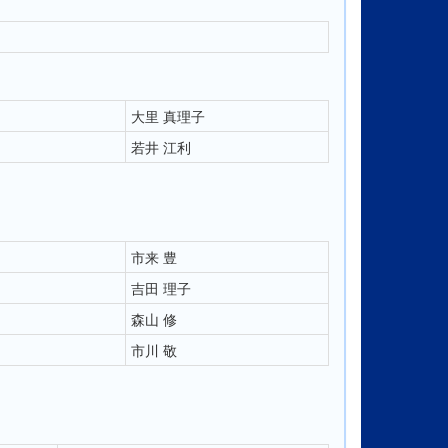
大里 真理子
若井 江利
市来 豊
吉田 理子
森山 修
市川 敬