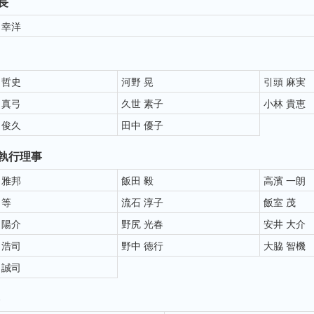
長
 幸洋
 哲史
河野 晃
引頭 麻実
 真弓
久世 素子
小林 貴恵
 俊久
田中 優子
執行理事
 雅邦
飯田 毅
高濱 一朗
 等
流石 淳子
飯室 茂
 陽介
野尻 光春
安井 大介
 浩司
野中 徳行
大脇 智機
 誠司