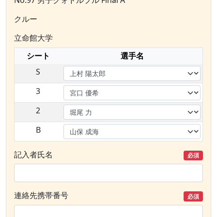
No.97 男子クォドルプル Final A
クルー
立命館大学
シート
選手名
S
3
2
B
記入者氏名
必須
連絡先携帯番号
必須