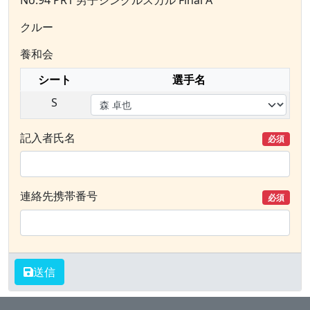
No.94 PR1 男子シングルスカル Final A
クルー
養和会
シート
選手名
S
記入者氏名
必須
連絡先携帯番号
必須
送信