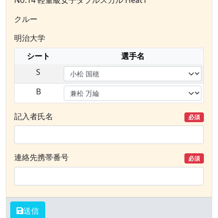
No.14 軽量級女子ダブルスカル Heat1
クルー
明治大学
シート
選手名
S
B
記入者氏名
必須
連絡先携帯番号
必須
送信