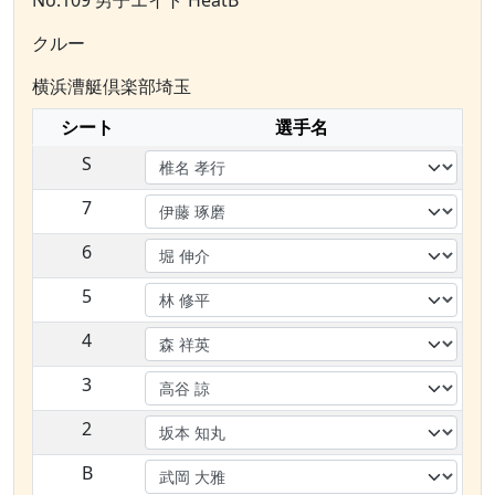
No.109 男子エイト HeatB
クルー
横浜漕艇倶楽部埼玉
シート
選手名
S
7
6
5
4
3
2
B