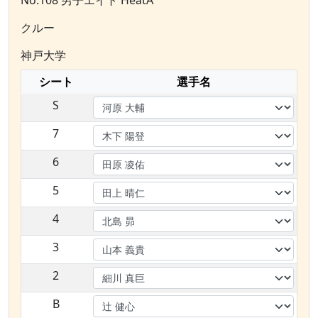
No.108 男子エイト HeatA
クルー
神戸大学
シート
選手名
S
7
6
5
4
3
2
B