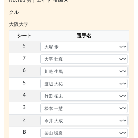
No.185 男子エイト Final A
クルー
大阪大学
シート
選手名
S
7
6
5
4
3
2
B