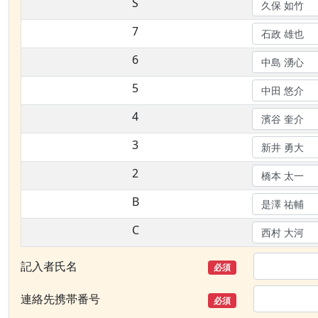
S
7
6
5
4
3
2
B
C
記入者氏名
必須
連絡先携帯番号
必須