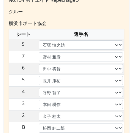
No.154 男子エイト RepechageD
クルー
横浜市ボート協会
シート
選手名
S
7
6
5
4
3
2
B