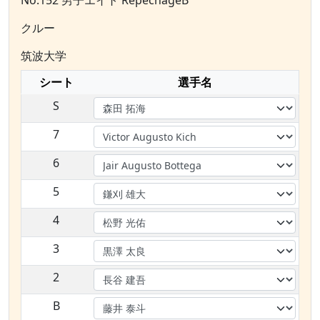
No.152 男子エイト RepechageB
クルー
筑波大学
シート
選手名
S
7
6
5
4
3
2
B