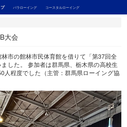
ップ
パラローイング
コースタルローイング
B大会
県館林市の館林市民体育館を借りて「第37回全
ました。 参加者は群馬県、栃木県の高校生
50人程度でした（主管：群馬県ローイング協