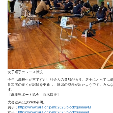
女子選手のレース状況
今年も高校生が主ですが、社会人の参加があり、選手にとっては
参加者の多くが記録を更新し、練習の成果が出たようです。みん
す。
【群馬県ボート協会 白木康夫】
大会結果は次Web参照。
男子：
https://www.jara.or.jp/mr/2025/block/gunma/M
女子：
https://www.jara.or.jp/mr/2025/block/gunma/F