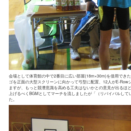
会場として体育館の中で2番目に広い部屋(18m×30m)を借用
ゴを正面の大型スクリーンに向かって弓型に配置、12人がE-Ro
ますが、もっと競漕意識を高める工夫はないかとの意見が出るほ
上げるべくBGMとしてマーチを流しましたが「（リバイバルしてい
た。