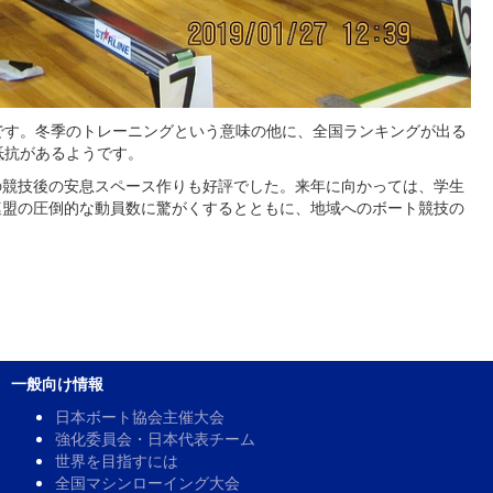
気です。冬季のトレーニングという意味の他に、全国ランキングが出る
抵抗があるようです。
の競技後の安息スペース作りも好評でした。来年に向かっては、学生
連盟の圧倒的な動員数に驚がくするとともに、地域へのボート競技の
一般向け情報
日本ボート協会主催大会
強化委員会・日本代表チーム
世界を目指すには
全国マシンローイング大会