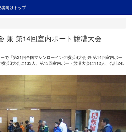
技者向けトップ
 兼 第14回室内ボート競漕大会
ーで「第31回全国マシンローイング横浜B大会 兼 第14回室内ボー
浜B大会に133人、第13回室内ボート競漕大会に112人、合計245