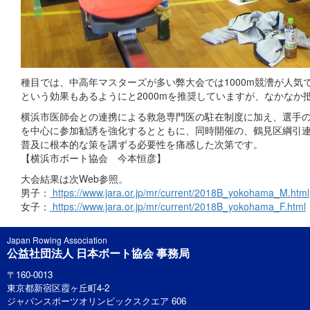
種目では、中高年マスターズが多い弊大会では1000m競漕が人
という効果もあるようにと2000mを推奨していますが、なかなか
横浜市医師会との連携による救急専門医の駐在制度に加え、選手
を中心に参加勧誘を強化するとともに、同時開催の、鶴見区綱引
普及に根本的な策を講ずる必要性を痛感した次第です。
【横浜市ボート協会 今本恒彦】
大会結果は次Web参照。
男子：
https://www.jara.or.jp/mr/current/2018B_yokohama_M.html
女子：
https://www.jara.or.jp/mr/current/2018B_yokohama_F.html
Japan Rowing Association
公益社団法人 日本ボート協会 事務局
〒160-0013
東京都新宿区霞ヶ丘町4-2
ジャパンスポーツオリンピックスクエア 606