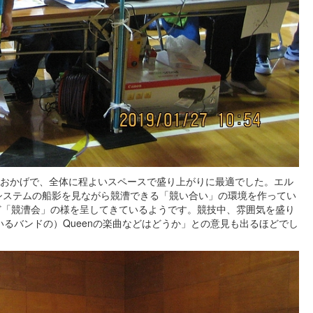
できたおかげで、全体に程よいスペースで盛り上がりに最適でした。エル
wシステムの船影を見ながら競漕できる「競い合い」の環境を作ってい
ど「競漕会」の様を呈してきているようです。競技中、雰囲気を盛り
るバンドの）Queenの楽曲などはどうか」との意見も出るほどでし