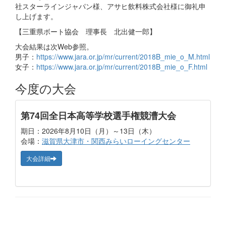
社スターラインジャパン様、アサヒ飲料株式会社様に御礼申
し上げます。
【三重県ボート協会 理事長 北出健一郎】
大会結果は次Web参照。
男子：
https://www.jara.or.jp/mr/current/2018B_mie_o_M.html
女子：
https://www.jara.or.jp/mr/current/2018B_mie_o_F.html
今度の大会
第74回全日本高等学校選手権競漕大会
期日：2026年8月10日（月）～13日（木）
会場：
滋賀県大津市・関西みらいローイングセンター
大会詳細