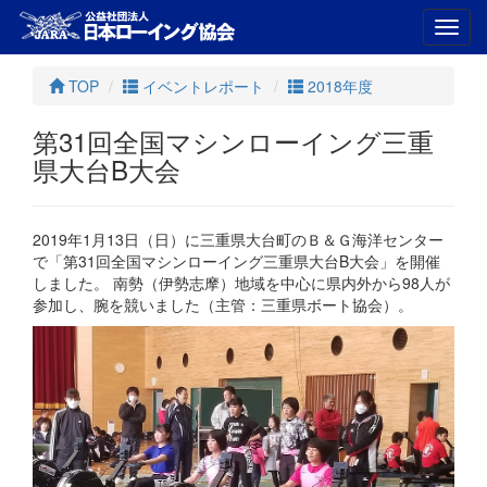
Toggl
navig
TOP
イベントレポート
2018年度
第31回全国マシンローイング三重
県大台B大会
2019年1月13日（日）に三重県大台町のＢ＆Ｇ海洋センター
で「第31回全国マシンローイング三重県大台B大会」を開催
しました。 南勢（伊勢志摩）地域を中心に県内外から98人が
参加し、腕を競いました（主管：三重県ボート協会）。