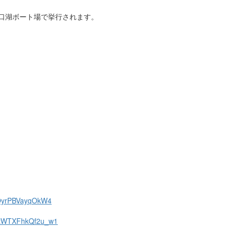
蛇口湖ボート場で挙行されます。
SlOyrPBVayqOkW4
7OtWTXFhkQf2u_w1