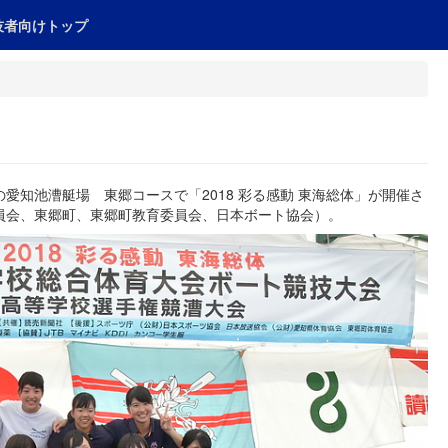
技者向けトップ
町の愛知池漕艇場 東郷コースで「2018 彩る感動 東海総体」が開催さ
員会、東郷町、東郷町教育委員会、日本ボート協会）。