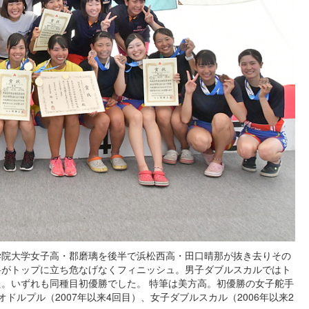
学院大学女子高・郡磨璃を後半で浜松西高・田口晴那が抜き去りその
将がトップに立ち危なげなくフィニッシュ。男子ダブルスカルではト
。いずれも同種目初優勝でした。 特筆は美方高。初優勝の女子舵手
ルプル（2007年以来4回目）、女子ダブルスカル（2006年以来2