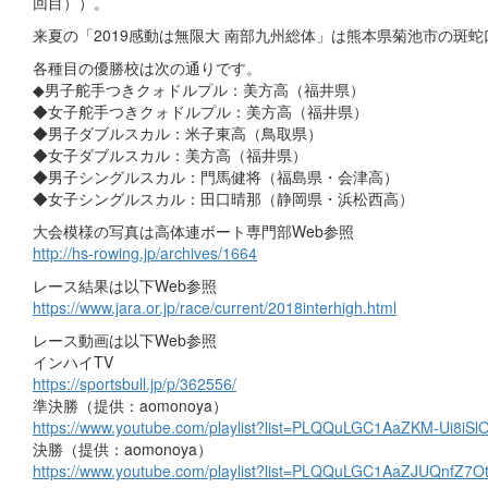
回目））。
来夏の「2019感動は無限大 南部九州総体」は熊本県菊池市の斑
各種目の優勝校は次の通りです。
◆男子舵手つきクォドルプル：美方高（福井県）
◆女子舵手つきクォドルプル：美方高（福井県）
◆男子ダブルスカル：米子東高（鳥取県）
◆女子ダブルスカル：美方高（福井県）
◆男子シングルスカル：門馬健将（福島県・会津高）
◆女子シングルスカル：田口晴那（静岡県・浜松西高）
大会模様の写真は高体連ボート専門部Web参照
http://hs-rowing.jp/archives/1664
レース結果は以下Web参照
https://www.jara.or.jp/race/current/2018interhigh.html
レース動画は以下Web参照
インハイTV
https://sportsbull.jp/p/362556/
準決勝（提供：aomonoya）
https://www.youtube.com/playlist?list=PLQQuLGC1AaZKM-Ui8i
決勝（提供：aomonoya）
https://www.youtube.com/playlist?list=PLQQuLGC1AaZJUQnfZ