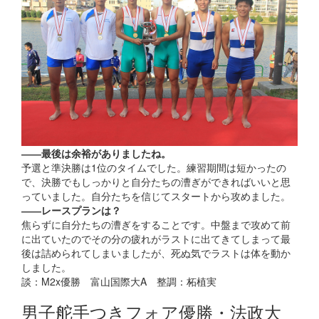
――最後は余裕がありましたね。
予選と準決勝は1位のタイムでした。練習期間は短かったの
で、決勝でもしっかりと自分たちの漕ぎができればいいと思
っていました。自分たちを信じてスタートから攻めました。
――レースプランは？
焦らずに自分たちの漕ぎをすることです。中盤まで攻めて前
に出ていたのでその分の疲れがラストに出てきてしまって最
後は詰められてしまいましたが、死ぬ気でラストは体を動か
しました。
談：M2x優勝 富山国際大A 整調：柘植実
男子舵手つきフォア優勝・法政大