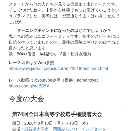
スタートから他の人たちが見える位置まで出たかったです。
そこでつけた差を、中盤から終盤でもっと広げていこうとい
うプランでした。実際には、想定通りうまくはいきませんで
したが…。
――ターニングポイントになったのはどこでしょうか？
私たちの強みはユニフォーミティです。後半のスピードには
自信を持っていましたので、最後の最後に刺せたのは本当に
良かったと思います。
談：W4x+優勝 早稲田大 3番：松井友理乃
レース結果は次Web参照
https://www.jara.or.jp/race/current/2018freshman.html
レース動画は次youtube参照（提供：aomonoya）
https://goo.gl/aaBD5V
今度の大会
第74回全日本高等学校選手権競漕大会
期日：2026年8月10日（月）～13日（木）
会場：
滋賀県大津市・関西みらいローイングセンター