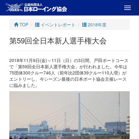
Toggl
navig
TOP
イベントレポート
2018年度
第59回全日本新人選手権大会
2018年11月9日(金)～11日（日）の3日間、戸田ボートコース
で「第59回全日本新人選手権大会」が行われました。今年は
75団体300クルー746人（前年比2団体39クルー110人増）が
エントリーし、今シーズン最後の日本ボート協会主催レース
に臨みました。