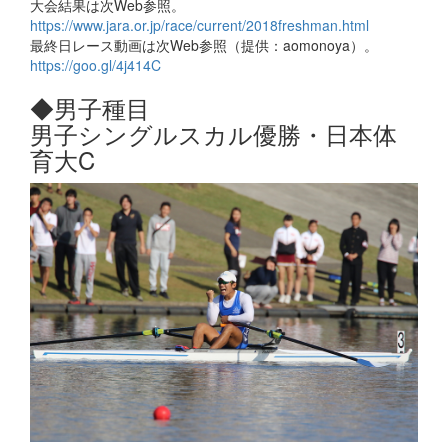
大会結果は次Web参照。
https://www.jara.or.jp/race/current/2018freshman.html
最終日レース動画は次Web参照（提供：aomonoya）。
https://goo.gl/4j414C
◆男子種目
男子シングルスカル優勝・日本体
育大C