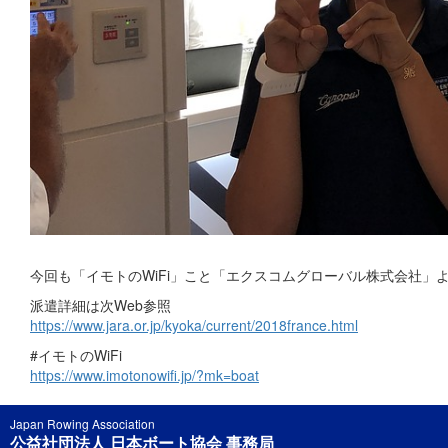
今回も「イモトのWiFi」こと「エクスコムグローバル株式会社
派遣詳細は次Web参照
https://www.jara.or.jp/kyoka/current/2018france.html
#イモトのWiFi
https://www.imotonowifi.jp/?mk=boat
Japan Rowing Association
公益社団法人 日本ボート協会 事務局