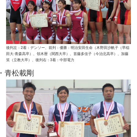
後列左：2着：デンソー、前列：優勝：明治安田生命（木野田沙帆子（早稲
田大-青森高卒）、領木暦（関西大卒）、首藤多佳子（今治北高卒）、加藤
笑（立教大卒）、後列右：3着：中部電力
・青松載剛