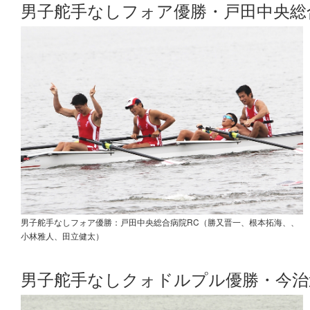
男子舵手なしフォア優勝・戸田中央総
男子舵手なしフォア優勝：戸田中央総合病院RC（勝又晋一、根本拓海、、
小林雅人、田立健太）
男子舵手なしクォドルプル優勝・今治