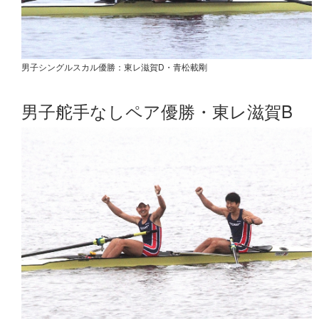
男子シングルスカル優勝：東レ滋賀D・青松載剛
男子舵手なしペア優勝・東レ滋賀B