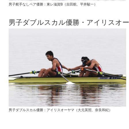
男子舵手なしペア優勝：東レ滋賀B（吉田航、平井駿一）
男子ダブルスカル優勝・アイリスオ
男子ダブルスカル優勝：アイリスオーヤマ（大元英照、奈良和紀）