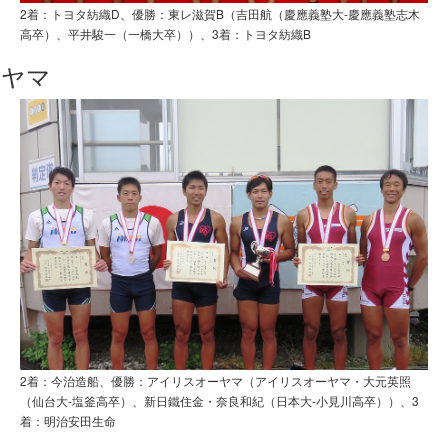
2着：トヨタ紡織D、優勝：東レ滋賀B（吉田航（慶應義塾大-慶應義塾志木
高卒）、平井駿一（一橋大卒））、3着：トヨタ紡織B
ーヤマ
2着：今治造船、優勝：アイリスオーヤマ（アイリスオーヤマ・大元英照
（仙台大-塩釜高卒）、新日鐵住金・奈良和紀（日本大-小見川高卒））、3
着：明治安田生命