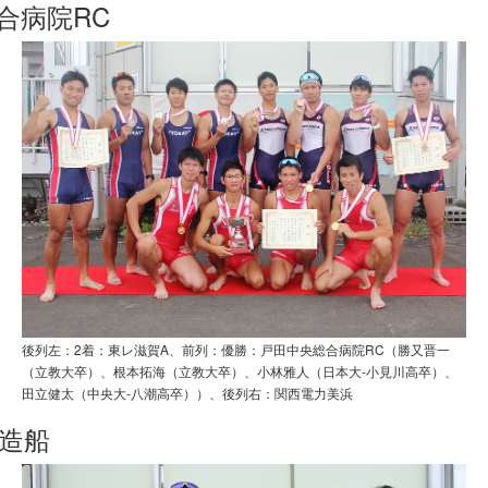
合病院RC
後列左：2着：東レ滋賀A、前列：優勝：戸田中央総合病院RC（勝又晋一
（立教大卒）、根本拓海（立教大卒）、小林雅人（日本大-小見川高卒）、
田立健太（中央大-八潮高卒））、後列右：関西電力美浜
造船