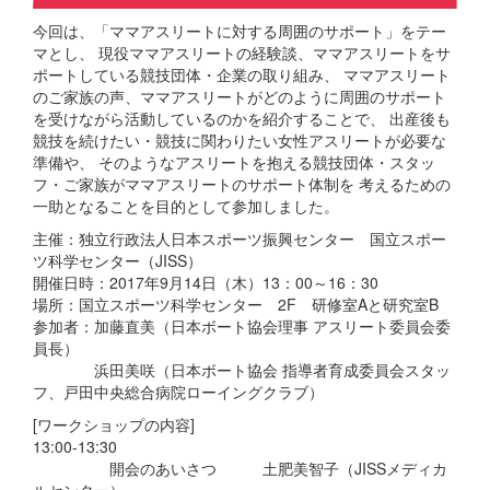
今回は、「ママアスリートに対する周囲のサポート」をテー
マとし、 現役ママアスリートの経験談、ママアスリートをサ
ポートしている競技団体・企業の取り組み、 ママアスリート
のご家族の声、ママアスリートがどのように周囲のサポート
を受けながら活動しているのかを紹介することで、 出産後も
競技を続けたい・競技に関わりたい女性アスリートが必要な
準備や、 そのようなアスリートを抱える競技団体・スタッ
フ・ご家族がママアスリートのサポート体制を 考えるための
一助となることを目的として参加しました。
主催：独立行政法人日本スポーツ振興センター 国立スポー
ツ科学センター（JISS）
開催日時：2017年9月14日（木）13：00～16：30
場所：国立スポーツ科学センター 2F 研修室Aと研究室B
参加者：加藤直美（日本ボート協会理事 アスリート委員会委
員長）
浜田美咲（日本ボート協会 指導者育成委員会スタッ
フ、戸田中央総合病院ローイングクラブ）
[ワークショップの内容]
13:00-13:30
開会のあいさつ 土肥美智子（JISSメディカ