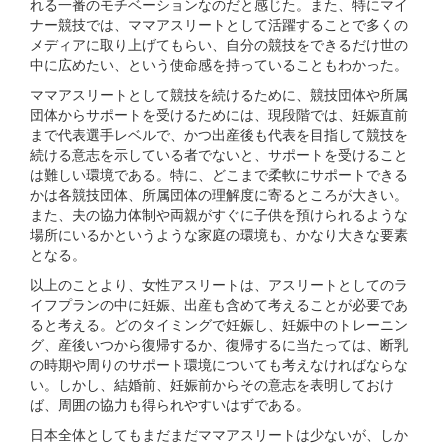
れる一番のモチベーションなのだと感じた。また、特にマイ
ナー競技では、ママアスリートとして活躍することで多くの
メディアに取り上げてもらい、自分の競技をできるだけ世の
中に広めたい、という使命感を持っていることもわかった。
ママアスリートとして競技を続けるために、競技団体や所属
団体からサポートを受けるためには、現段階では、妊娠直前
まで代表選手レベルで、かつ出産後も代表を目指して競技を
続ける意志を示している者でないと、サポートを受けること
は難しい環境である。特に、どこまで柔軟にサポートできる
かは各競技団体、所属団体の理解度に寄るところが大きい。
また、夫の協力体制や両親がすぐに子供を預けられるような
場所にいるかというような家庭の環境も、かなり大きな要素
となる。
以上のことより、女性アスリートは、アスリートとしてのラ
イフプランの中に妊娠、出産も含めて考えることが必要であ
ると考える。どのタイミングで妊娠し、妊娠中のトレーニン
グ、産後いつから復帰するか、復帰するに当たっては、断乳
の時期や周りのサポート環境についても考えなければならな
い。しかし、結婚前、妊娠前からその意志を表明しておけ
ば、周囲の協力も得られやすいはずである。
日本全体としてもまだまだママアスリートは少ないが、しか