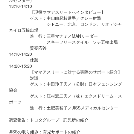
ルセンター）
13:10-14:10
【現役ママアスリートへインタビュー】
ゲスト：中山由起枝選手／クレー射撃
シドニー、北京、ロンドン、リオデジャ
ネイロ五輪出場
進 行：三星マナミ／MANリーダー
スキーフリースタイル ソチ五輪出場
質疑応答
14:10-14:20
休憩
14:20-15:20
【ママアスリートに対する実際のサポート紹介】
対談
ゲスト：中田玲子氏／（公財）日本フェンシング
協会
ゲスト：江村宏二氏／（株）エクスドリーム・ス
ポーツ
進 行：土肥美智子／JISSメディカルセンター
調査報告：トヨタグループ 託児所の紹介
JISSの取り組み：育児サポートの紹介