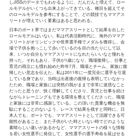
しJISSのデータでもわかるように、だんだんと増えて、ロー
ルモデルがいくつも出来上がってきている。種目を超えてそ
のロールモデルを参考にすることで、どの競技でもママアス
リートが増えていく要素はあると思われる。
日本のボート界ではまだママアスリートとして結果を出した
ロールモデルはいない。私は代表活動時代に、海外のママア
スリートがオリンピックや世界選手権でメダルを獲得し、会
場で子供を抱っこして歩いているのを目の当たりにして以
来、いつか自分もママアスリートになれたらいいなと憧れを
持った。それもあり、子供が1歳になり、職場復帰し、仕事と
育児の両立にも慣れ始めた昨年7月、職場とチーム、家族に復
帰したい意志を伝えた。私は2011年に一度完全に選手を引退
している身であり、当時は出産後の復帰も表明していなかっ
たため、職場と家族には突然の我がままで非常に迷惑なこと
だったと思うが、快く理解してくださり、育児と仕事を続け
ながらトレーニングもできる環境を整えてくださった。職場
と家族には非常に感謝している。この頂いた貴重な機会を無
駄にすることのないよう、レースで結果を残すと同時に、日
本人でも、ボートでも、ママアスリートとして活躍できる可
能性があること、また子供がいた時といない時でどのような
素晴らしい違いがあるかなど、ママアスリートの様々な情報
を若い女性選手に発信して、女性選手の選手寿命を延ばせる