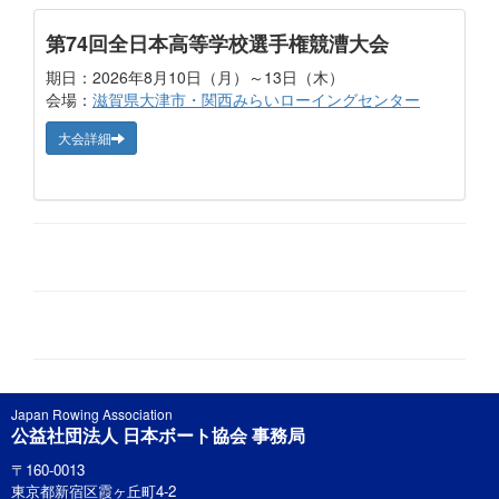
第74回全日本高等学校選手権競漕大会
期日：2026年8月10日（月）～13日（木）
会場：
滋賀県大津市・関西みらいローイングセンター
大会詳細
Japan Rowing Association
公益社団法人 日本ボート協会 事務局
〒160-0013
東京都新宿区霞ヶ丘町4-2