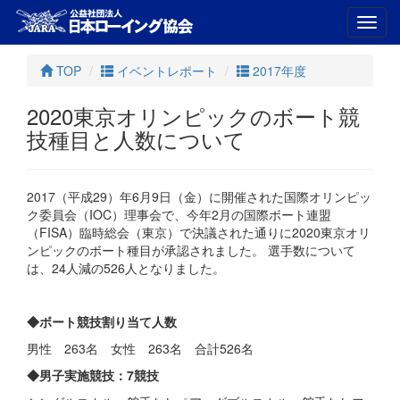
Toggl
navig
TOP
イベントレポート
2017年度
2020東京オリンピックのボート競
技種目と人数について
2017（平成29）年6月9日（金）に開催された国際オリンピッ
ク委員会（IOC）理事会で、今年2月の国際ボート連盟
（FISA）臨時総会（東京）で決議された通りに2020東京オリ
ンピックのボート種目が承認されました。 選手数について
は、24人減の526人となりました。
◆ボート競技割り当て人数
男性 263名 女性 263名 合計526名
◆男子実施競技：7競技