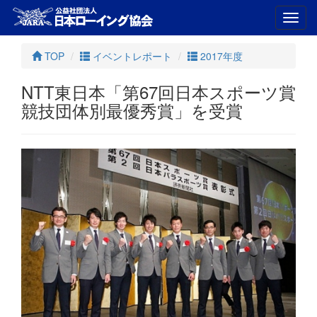
Toggl
navig
TOP
イベントレポート
2017年度
NTT東日本「第67回日本スポーツ賞
競技団体別最優秀賞」を受賞