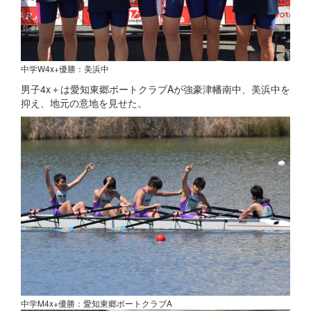
中学W4x+優勝：美浜中
男子4x＋は愛知東郷ボートクラブAが強豪津幡南中、美浜中を
抑え、地元の意地を見せた。
中学M4x+優勝：愛知東郷ボートクラブA