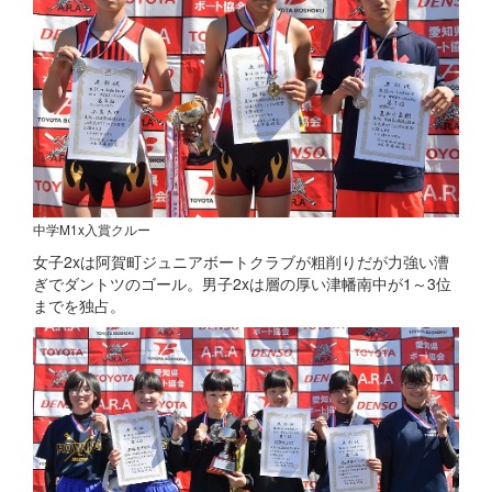
中学M1x入賞クルー
女子2xは阿賀町ジュニアボートクラブが粗削りだが力強い漕
ぎでダントツのゴール。男子2xは層の厚い津幡南中が1～3位
までを独占。