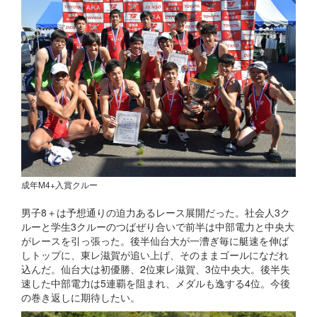
成年M4+入賞クルー
男子8＋は予想通りの迫力あるレース展開だった。社会人3ク
ルーと学生3クルーのつばぜり合いで前半は中部電力と中央大
がレースを引っ張った。後半仙台大が一漕ぎ毎に艇速を伸ば
しトップに、東レ滋賀が追い上げ、そのままゴールになだれ
込んだ。仙台大は初優勝、2位東レ滋賀、3位中央大。後半失
速した中部電力は5連覇を阻まれ、メダルも逸する4位。今後
の巻き返しに期待したい。