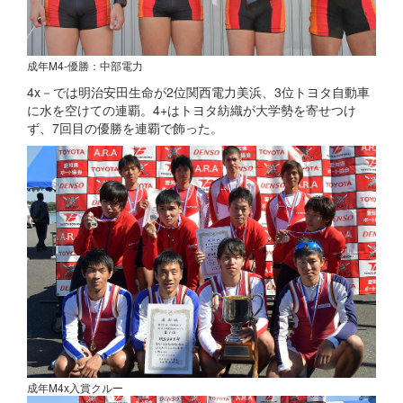
成年M4-優勝：中部電力
4x－では明治安田生命が2位関西電力美浜、3位トヨタ自動車
に水を空けての連覇。4+はトヨタ紡織が大学勢を寄せつけ
ず、7回目の優勝を連覇で飾った。
成年M4x入賞クルー