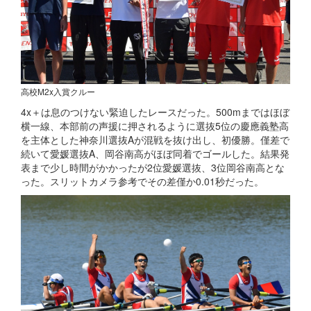
高校M2x入賞クルー
4x＋は息のつけない緊迫したレースだった。500mまではほぼ
横一線、本部前の声援に押されるように選抜5位の慶應義塾高
を主体とした神奈川選抜Aが混戦を抜け出し、初優勝。僅差で
続いて愛媛選抜A、岡谷南高がほぼ同着でゴールした。結果発
表まで少し時間がかかったが2位愛媛選抜、3位岡谷南高とな
った。スリットカメラ参考でその差僅か0.01秒だった。