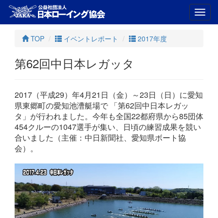
Toggl
navig
TOP
イベントレポート
2017年度
第62回中日本レガッタ
2017（平成29）年4月21日（金）～23日（日）に愛知
県東郷町の愛知池漕艇場で 「第62回中日本レガッ
タ」が行われました。今年も全国22都府県から85団体
454クルーの1047選手が集い、日頃の練習成果を競い
合いました（主催：中日新聞社、愛知県ボート協
会）。