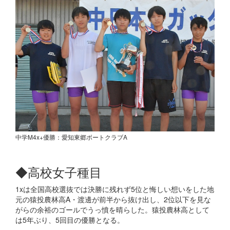
中学M4x+優勝：愛知東郷ボートクラブA
◆高校女子種目
1xは全国高校選抜では決勝に残れず5位と悔しい想いをした地
元の猿投農林高A・渡邊が前半から抜け出し、2位以下を見な
がらの余裕のゴールでうっ憤を晴らした。猿投農林高として
は5年ぶり、5回目の優勝となる。