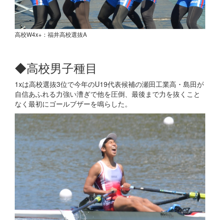
高校W4x+：福井高校選抜A
◆高校男子種目
1xは高校選抜3位で今年のU19代表候補の瀬田工業高・島田が
自信あふれる力強い漕ぎで他を圧倒、最後まで力を抜くこと
なく最初にゴールブザーを鳴らした。