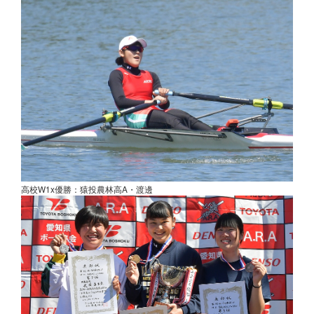
高校W1x優勝：猿投農林高A・渡邊