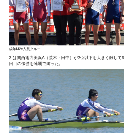
成年M2x入賞クルー
2-は関西電力美浜A（荒木・田中）が2位以下を大きく離して6
回目の優勝を連覇で飾った。