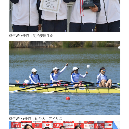
成年W4x優勝：明治安田生命
成年W4x+優勝：仙台大・アイリス