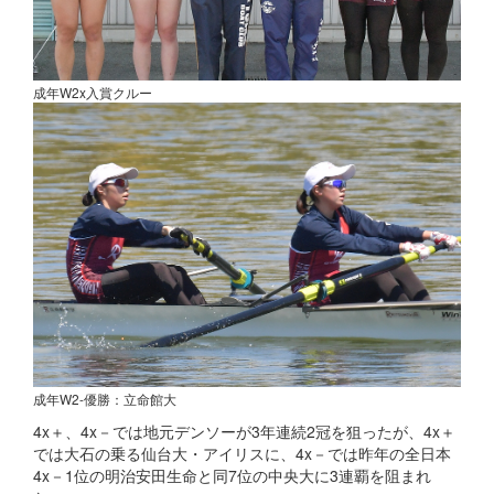
成年W2x入賞クルー
成年W2-優勝：立命館大
4x＋、4x－では地元デンソーが3年連続2冠を狙ったが、4x＋
では大石の乗る仙台大・アイリスに、4x－では昨年の全日本
4x－1位の明治安田生命と同7位の中央大に3連覇を阻まれ