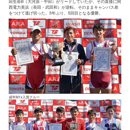
田生命B（大河原・中田）がリードしていたが、その直後に関
西電力美浜（長田・武田和）が逆転、そのままキャンバス差
をつけて逃げ切った。5年ぶり、5回目となる優勝。
成年M1x入賞クルー