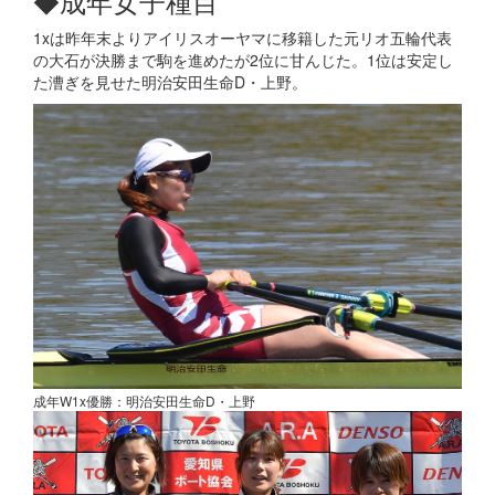
◆成年女子種目
1xは昨年末よりアイリスオーヤマに移籍した元リオ五輪代表
の大石が決勝まで駒を進めたが2位に甘んじた。1位は安定し
た漕ぎを見せた明治安田生命D・上野。
成年W1x優勝：明治安田生命D・上野