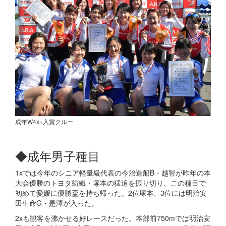
成年W4x+入賞クルー
◆成年男子種目
1xでは今年のシニア軽量級代表の今治造船B・越智が昨年の本
大会優勝のトヨタ紡織・塚本の猛追を振り切り、この種目で
初めて愛媛に優勝盃を持ち帰った。2位塚本、3位には明治安
田生命G・是澤が入った。
2xも観客を沸かせる好レースだった。本部前750mでは明治安