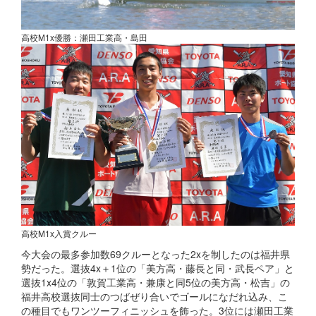
高校M1x優勝：瀬田工業高・島田
高校M1x入賞クルー
今大会の最多参加数69クルーとなった2xを制したのは福井県
勢だった。選抜4x＋1位の「美方高・藤長と同・武長ペア」と
選抜1x4位の「敦賀工業高・兼康と同5位の美方高・松吉」の
福井高校選抜同士のつばぜり合いでゴールになだれ込み、こ
の種目でもワンツーフィニッシュを飾った。3位には瀬田工業