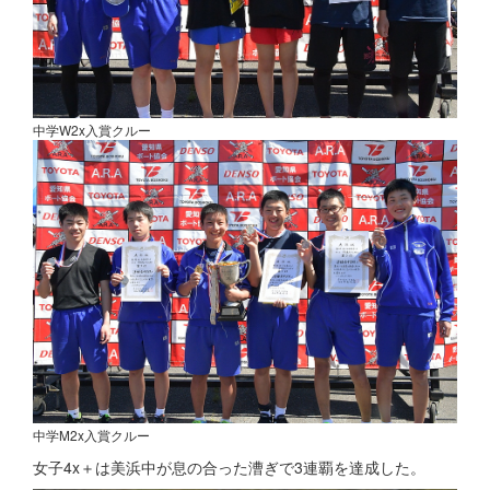
中学W2x入賞クルー
中学M2x入賞クルー
女子4x＋は美浜中が息の合った漕ぎで3連覇を達成した。