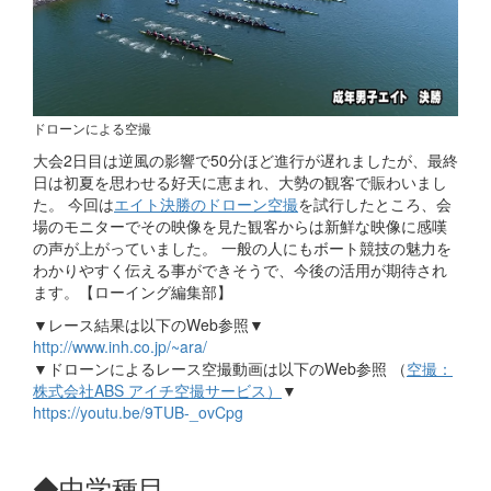
ドローンによる空撮
大会2日目は逆風の影響で50分ほど進行が遅れましたが、最終
日は初夏を思わせる好天に恵まれ、大勢の観客で賑わいまし
た。 今回は
エイト決勝のドローン空撮
を試行したところ、会
場のモニターでその映像を見た観客からは新鮮な映像に感嘆
の声が上がっていました。 一般の人にもボート競技の魅力を
わかりやすく伝える事ができそうで、今後の活用が期待され
ます。【ローイング編集部】
▼レース結果は以下のWeb参照▼
http://www.inh.co.jp/~ara/
▼ドローンによるレース空撮動画は以下のWeb参照 （
空撮：
株式会社ABS アイチ空撮サービス）
▼
https://youtu.be/9TUB-_ovCpg
◆中学種目