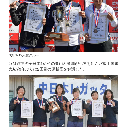
成年W1x入賞クルー
2xは昨年の全日本1x1位の栗山と滝澤がペアを組んだ富山国際
大Aが3年ぶりに2回目の優勝盃を奪還した。