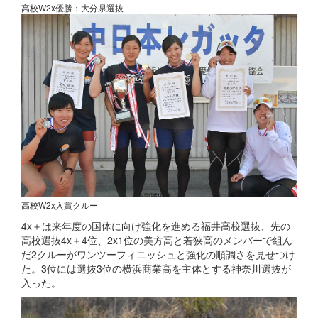
高校W2x優勝：大分県選抜
高校W2x入賞クルー
4x＋は来年度の国体に向け強化を進める福井高校選抜、先の
高校選抜4x＋4位、2x1位の美方高と若狭高のメンバーで組ん
だ2クルーがワンツーフィニッシュと強化の順調さを見せつけ
た。3位には選抜3位の横浜商業高を主体とする神奈川選抜が
入った。