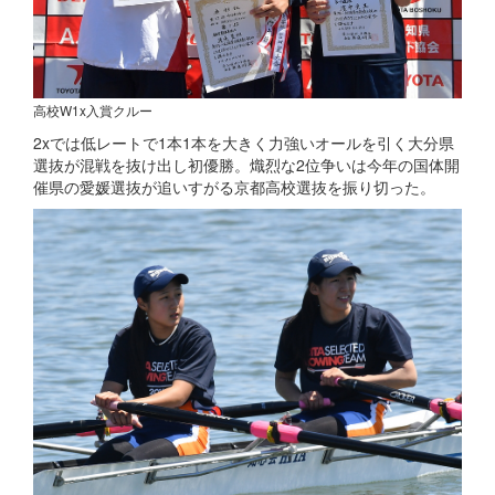
高校W1x入賞クルー
2xでは低レートで1本1本を大きく力強いオールを引く大分県
選抜が混戦を抜け出し初優勝。熾烈な2位争いは今年の国体開
催県の愛媛選抜が追いすがる京都高校選抜を振り切った。