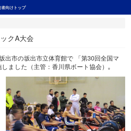
技者向けトップ
ックA大会
川県坂出市の坂出市立体育館で 「第30回全国マ
施しました（主管：香川県ボート協会）｡