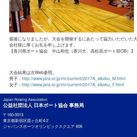
最後になりましたが、大会を開催するにあたって協力いただいた大
会社様に厚くお礼を申し上げます。
【香川県ボート協会 中山和也（香川大、高松高ボート部OB）】
大会結果は次Web参照。
男子：
http://www.jara.or.jp/mr/current/2017A_sikoku_M.html
女子：
http://www.jara.or.jp/mr/current/2017A_sikoku_F.html
Japan Rowing Association
公益社団法人 日本ボート協会 事務局
〒160-0013
東京都新宿区霞ヶ丘町4-2
ジャパンスポーツオリンピックスクエア 606