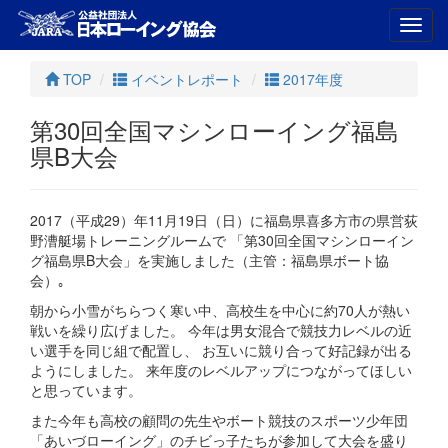
Toggl
navig
TOP
イベントレポート
2017年度
第30回全国マシンローイング福島
県B大会
2017（平成29）年11月19日（日）に福島県喜多方市の県営荻
野漕艇場トレーニングルームで 「第30回全国マシンローイン
グ福島県B大会」を実施しました（主管：福島県ボート協
会）｡
朝から小雪がちらつく寒い中、高校生を中心に約70人が熱い
戦いを繰り広げました。 今年は男女混合で競技力レベルの近
い選手を同じ組で配置し、 お互いに競り合って好記録が出る
ようにしました。 来年度のレベルアップにつながってほしい
と思っています。
また今年も高校の顧問の先生やボート競技のスポーツ少年団
「あいづローイング」のチビっ子たちが参加して大会を盛り