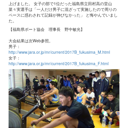
上げました。 女子の部で1位だった福島県立田村高の堂山
菜々実選手は「一人だけ男子に混ざって実施したので周りの
ペースに惑わされて記録が伸びなかった」 と悔やんでいまし
た。
【福島県ボート協会 理事長 野中敏光】
大会結果は次Web参照。
男子：
http://www.jara.or.jp/mr/current/2017B_fukusima_M.html
女子：
http://www.jara.or.jp/mr/current/2017B_fukusima_F.html