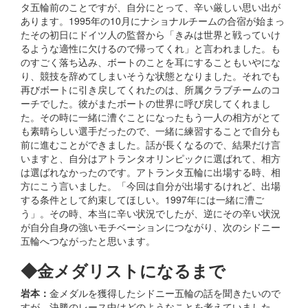
タ五輪前のことですが、自分にとって、辛い厳しい思い出が
あります。1995年の10月にナショナルチームの合宿が始まっ
たその初日にドイツ人の監督から「きみは世界と戦っていけ
るような適性に欠けるので帰ってくれ」と言われました。も
のすごく落ち込み、ボートのことを耳にすることもいやにな
り、競技を辞めてしまいそうな状態となりました。それでも
再びボートに引き戻してくれたのは、所属クラブチームのコ
ーチでした。彼がまたボートの世界に呼び戻してくれまし
た。その時に一緒に漕ぐことになったもう一人の相方がとて
も素晴らしい選手だったので、一緒に練習することで自分も
前に進むことができました。話が長くなるので、結果だけ言
いますと、自分はアトランタオリンピックに選ばれて、相方
は選ばれなかったのです。アトランタ五輪に出場する時、相
方にこう言いました。「今回は自分が出場するけれど、出場
する条件として約束してほしい。1997年には一緒に漕ご
う」。その時、本当に辛い状況でしたが、逆にその辛い状況
が自分自身の強いモチベーションにつながり、次のシドニー
五輪へつながったと思います。
◆金メダリストになるまで
岩本：
金メダルを獲得したシドニー五輪の話を聞きたいので
すが、決勝のレース中はどのようなことを考えていました