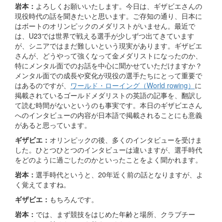
岩本：
よろしくお願いいたします。今日は、ギザビエさんの
現役時代の話を聞きたいと思います。ご存知の通り、日本に
はボートのオリンピックのメダリストがいません。最近で
は、U23では世界で戦える選手が少しずつ出てきています
が、シニアではまだ難しいという現実があります。ギザビエ
さんが、どうやって強くなって金メダリストになったのか、
特にメンタル面でのお話を中心に聞かせていただけますか？
メンタル面での成長や変化が現役の選手たちにとって重要で
はあるのですが、
ワールド・ローイング（World rowing）
に
掲載されているゴールドメダリストの英語の記事を、翻訳し
て読む時間がないというのも事実です。本日のギザビエさん
へのインタビューの内容が日本語で掲載されることにも意義
があると思っています。
ギザビエ：
オリンピックの後、多くのインタビューを受けま
した。ひとつひとつのインタビューは違いますが、選手時代
をどのように過ごしたのかといったことをよく聞かれます。
岩本：
選手時代というと、20年近く前の話となりますが、よ
く覚えてますね。
ギザビエ：
もちろんです。
岩本：
では、まず競技をはじめた年齢と場所、クラブチー