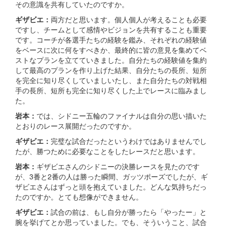
その意識を共有していたのですか。
ギザビエ：
両方だと思います。個人個人が考えることも必要
ですし、チームとして感情やビジョンを共有することも重要
です。コーチが各選手たちの経験を鑑み、それぞれの経験値
をベースに次に何をすべきか、最終的に皆の意見を集めてベ
ストなプランを立てていきました。自分たちの経験値を集約
して最高のプランを作り上げた結果、自分たちの長所、短所
を完全に知り尽くしていましいたし、また自分たちの対戦相
手の長所、短所も完全に知り尽くした上でレースに臨みまし
た。
岩本：
では、シドニー五輪のファイナルは自分の思い描いた
とおりのレース展開だったのですか。
ギザビエ：
完璧な試合だったというわけではありませんでし
たが、勝つために必要なことをしたレースだと思います。
岩本：
ギザビエさんのシドニーの決勝レースを見たのです
が、3番と2番の人は勝った瞬間、ガッツポーズでしたが、ギ
ザビエさんはずっと頭を抱えていました。どんな気持ちだっ
たのですか。とても想像ができません。
ギザビエ：
試合の前は、もし自分が勝ったら「やったー」と
腕を挙げてとか思っていました。でも、そういうこと、試合