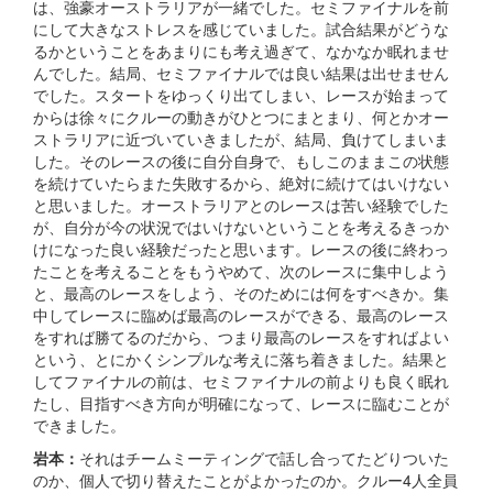
は、強豪オーストラリアが一緒でした。セミファイナルを前
にして大きなストレスを感じていました。試合結果がどうな
るかということをあまりにも考え過ぎて、なかなか眠れませ
んでした。結局、セミファイナルでは良い結果は出せません
でした。スタートをゆっくり出てしまい、レースが始まって
からは徐々にクルーの動きがひとつにまとまり、何とかオー
ストラリアに近づいていきましたが、結局、負けてしまいま
した。そのレースの後に自分自身で、もしこのままこの状態
を続けていたらまた失敗するから、絶対に続けてはいけない
と思いました。オーストラリアとのレースは苦い経験でした
が、自分が今の状況ではいけないということを考えるきっか
けになった良い経験だったと思います。レースの後に終わっ
たことを考えることをもうやめて、次のレースに集中しよう
と、最高のレースをしよう、そのためには何をすべきか。集
中してレースに臨めば最高のレースができる、最高のレース
をすれば勝てるのだから、つまり最高のレースをすればよい
という、とにかくシンプルな考えに落ち着きました。結果と
してファイナルの前は、セミファイナルの前よりも良く眠れ
たし、目指すべき方向が明確になって、レースに臨むことが
できました。
岩本：
それはチームミーティングで話し合ってたどりついた
のか、個人で切り替えたことがよかったのか。クルー4人全員