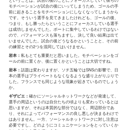
ということは、試合の後のことにフォーカスしていて彼らの
モチベーションが試合の後にいってしまうため、ゴールの手
前に起きることをモチベーションにしなくなってしまうから
です。そういう選手を見てきましたけれども、ゴールの後、
つまり、もし勝ったらということにフォーカスしている選手
は成功しませんでした。ボートに集中しているわけではない
ので、パフォーマンスも落ちますし、決して良い結果は出て
いませんでした。試合の後どうなるかということと、その前
の練習とその2つを混同してはいけません。
岩本：
私もとても重要だと思いました。モチベーションをゴ
ールの前に置くか、後に置くかということは大切ですね。
岩本：
話題は変わりますが、ソチ五輪ではSNSの影響で、日
本の選手はプライベートもなくなるような盛り上がりぶりで
した。フランスでも同じような現象が起きているのでしょう
か。
ギザビエ：
確かにソーシャルネットワークなどが発達して、
選手の周辺というのは自分たちの頃よりも変わっているとは
思いますが、それは本質的な部分ではなく、周辺部分であ
り、それによってパフォーマンスの良し悪しが決まるわけで
はありません。一方、ソーシャルネットワークに対し注意は
必要ですし、どのようにコミュニケーションをとっていくか