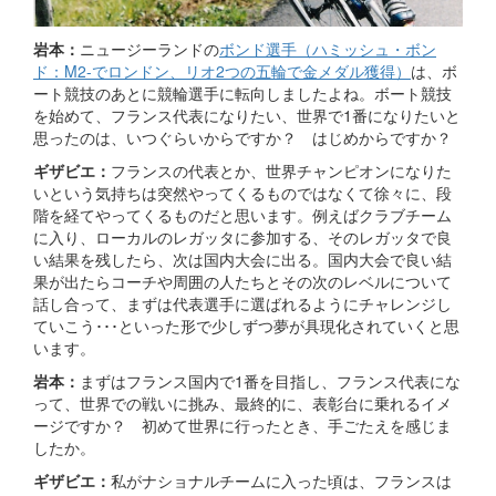
岩本：
ニュージーランドの
ボンド選手（ハミッシュ・ボン
ド：M2-でロンドン、リオ2つの五輪で金メダル獲得）
は、ボ
ート競技のあとに競輪選手に転向しましたよね。ボート競技
を始めて、フランス代表になりたい、世界で1番になりたいと
思ったのは、いつぐらいからですか？ はじめからですか？
ギザビエ：
フランスの代表とか、世界チャンピオンになりた
いという気持ちは突然やってくるものではなくて徐々に、段
階を経てやってくるものだと思います。例えばクラブチーム
に入り、ローカルのレガッタに参加する、そのレガッタで良
い結果を残したら、次は国内大会に出る。国内大会で良い結
果が出たらコーチや周囲の人たちとその次のレベルについて
話し合って、まずは代表選手に選ばれるようにチャレンジし
ていこう･･･といった形で少しずつ夢が具現化されていくと思
います。
岩本：
まずはフランス国内で1番を目指し、フランス代表にな
って、世界での戦いに挑み、最終的に、表彰台に乗れるイメ
ージですか？ 初めて世界に行ったとき、手ごたえを感じま
したか。
ギザビエ：
私がナショナルチームに入った頃は、フランスは