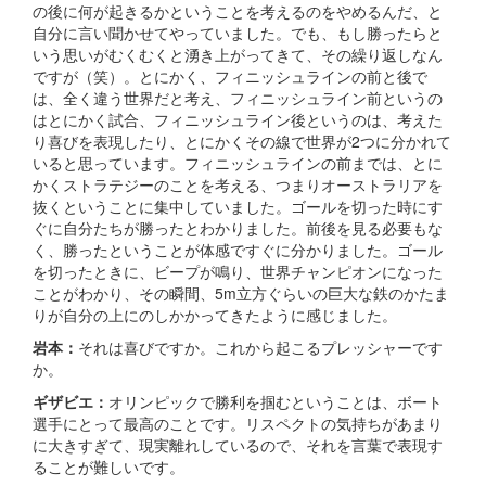
の後に何が起きるかということを考えるのをやめるんだ、と
自分に言い聞かせてやっていました。でも、もし勝ったらと
いう思いがむくむくと湧き上がってきて、その繰り返しなん
ですが（笑）。とにかく、フィニッシュラインの前と後で
は、全く違う世界だと考え、フィニッシュライン前というの
はとにかく試合、フィニッシュライン後というのは、考えた
り喜びを表現したり、とにかくその線で世界が2つに分かれて
いると思っています。フィニッシュラインの前までは、とに
かくストラテジーのことを考える、つまりオーストラリアを
抜くということに集中していました。ゴールを切った時にす
ぐに自分たちが勝ったとわかりました。前後を見る必要もな
く、勝ったということが体感ですぐに分かりました。ゴール
を切ったときに、ビープが鳴り、世界チャンピオンになった
ことがわかり、その瞬間、5m立方ぐらいの巨大な鉄のかたま
りが自分の上にのしかかってきたように感じました。
岩本：
それは喜びですか。これから起こるプレッシャーです
か。
ギザビエ：
オリンピックで勝利を掴むということは、ボート
選手にとって最高のことです。リスペクトの気持ちがあまり
に大きすぎて、現実離れしているので、それを言葉で表現す
ることが難しいです。