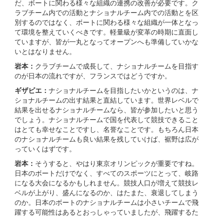
だ、ボートに関わる様々な組織の連携の改善が必要です。ク
ラブチーム内での活動とナショナルチーム内での活動とを区
別するのではなく、ボートに関わる様々な組織が一体となっ
て環境を整えていくべきです。軽量級が変革の時期に直面し
ていますが、皆が一丸となってオープンへも準備していかな
いとはなりません。
岩本：
クラブチームで成長して、ナショナルチームを目指す
のが日本の流れですが、フランスではどうですか。
ギザビエ：
ナショナルチームを目指したいかというのは、ナ
ショナルチームの出す結果と直結しています。世界レベルで
結果を出せるナショナルチームなら、皆が参加したいと思う
でしょう。ナショナルチームで国を代表して競技できること
はとても幸せなことですし、名誉なことです。もちろん日本
のナショナルチームも良い結果を残していけば、裾野は広が
っていくはずです。
岩本：
そうすると、やはり東京オリンピックが重要ですね。
日本のボートだけでなく、すべてのスポーツにとって、岐路
になる大会になるかもしれません。競技人口が増えて競技レ
ベルが上がり、盛んになるのか、はたまた、衰退してしまう
のか。日本のボートのナショナルチームは小さいチームで飛
躍する可能性はあるとおっしゃっていましたが、飛躍するた