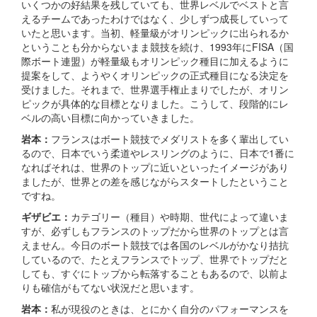
いくつかの好結果を残していても、世界レベルでベストと言
えるチームであったわけではなく、少しずつ成長していって
いたと思います。当初、軽量級がオリンピックに出られるか
ということも分からないまま競技を続け、1993年にFISA（国
際ボート連盟）が軽量級もオリンピック種目に加えるように
提案をして、ようやくオリンピックの正式種目になる決定を
受けました。それまで、世界選手権止まりでしたが、オリン
ピックが具体的な目標となりました。こうして、段階的にレ
ベルの高い目標に向かっていきました。
岩本：
フランスはボート競技でメダリストを多く輩出してい
るので、日本でいう柔道やレスリングのように、日本で1番に
なればそれは、世界のトップに近いといったイメージがあり
ましたが、世界との差を感じながらスタートしたということ
ですね。
ギザビエ：
カテゴリー（種目）や時期、世代によって違いま
すが、必ずしもフランスのトップだから世界のトップとは言
えません。今日のボート競技では各国のレベルがかなり拮抗
しているので、たとえフランスでトップ、世界でトップだと
しても、すぐにトップから転落することもあるので、以前よ
りも確信がもてない状況だと思います。
岩本：
私が現役のときは、とにかく自分のパフォーマンスを