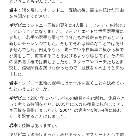
ということも学んでいます。
岩本：
話を戻します。シドニー五輪の後、競技を続けた理由
をお聞かせください。
ギザビエ：
シドニー五輪の翌年に4人乗り（フォア）を続けよ
うということになりました。フォアとエイトで世界選手権に
参加し、若手の選手も乗せて自分たちの後継者を作るという
新しいチャレンジでした。そしてそれは簡単なことではあり
ませんでした。例えるなら、走っている自転車に横から棒で
邪魔をして、前進することを妨げるような感じです。その年
の世界選手権では勝ちましたが、スタッフやコーチたちと衝
突し、信頼関係を築けなかったので、競技をやめようと決め
ました。
岩本：
シドニー五輪の翌年にはオールを置くことを決めてい
たということですか。
ギザビエ：
2001年にハイレベルの練習からは離れ、休息をと
って考える時間をとり、2003年にスカル種目に転向してアテ
ネ五輪を目指しましたが、2004年の選考で3位か4位に終わ
り、引退することにしました。
岩本：
後悔はありますか。
ギザビエ：
後悔はまったくありません。アスリートとして信