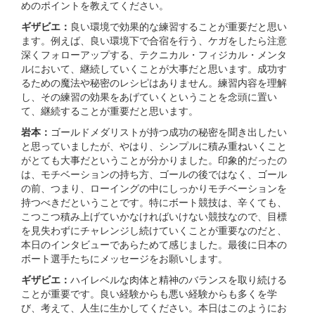
めのポイントを教えてください。
ギザビエ：
良い環境で効果的な練習することが重要だと思い
ます。例えば、良い環境下で合宿を行う、ケガをしたら注意
深くフォローアップする、テクニカル・フィジカル・メンタ
ルにおいて、継続していくことが大事だと思います。成功す
るための魔法や秘密のレシピはありません。練習内容を理解
し、その練習の効果をあげていくということを念頭に置い
て、継続することが重要だと思います。
岩本：
ゴールドメダリストが持つ成功の秘密を聞き出したい
と思っていましたが、やはり、シンプルに積み重ねいくこと
がとても大事だということが分かりました。印象的だったの
は、モチベーションの持ち方、ゴールの後ではなく、ゴール
の前、つまり、ローイングの中にしっかりモチベーションを
持つべきだということです。特にボート競技は、辛くても、
こつこつ積み上げていかなければいけない競技なので、目標
を見失わずにチャレンジし続けていくことが重要なのだと、
本日のインタビューであらためて感じました。最後に日本の
ボート選手たちにメッセージをお願いします。
ギザビエ：
ハイレベルな肉体と精神のバランスを取り続ける
ことが重要です。良い経験からも悪い経験からも多くを学
び、考えて、人生に生かしてください。本日はこのようにお