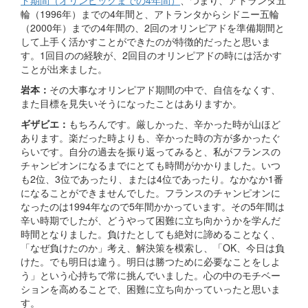
ド期間（オリンピックまでの4年間）
、つまり、アトランタ五
輪（1996年）までの4年間と、アトランタからシドニー五輪
（2000年）までの4年間の、2回のオリンピアドを準備期間と
して上手く活かすことができたのが特徴的だったと思いま
す。1回目のの経験が、2回目のオリンピアドの時には活かす
ことが出来ました。
岩本：
その大事なオリンピアド期間の中で、自信をなくす、
また目標を見失いそうになったことはありますか。
ギザビエ：
もちろんです。厳しかった、辛かった時が山ほど
あります。楽だった時よりも、辛かった時の方が多かったぐ
らいです。自分の過去を振り返ってみると、私がフランスの
チャンピオンになるまでにとても時間がかかりました。いつ
も2位、3位であったり、または4位であったり。なかなか1番
になることができませんでした。フランスのチャンピオンに
なったのは1994年なので5年間かかっています。その5年間は
辛い時期でしたが、どうやって困難に立ち向かうかを学んだ
時間となりました。負けたとしても絶対に諦めることなく、
「なぜ負けたのか」考え、解決策を模索し、「OK、今日は負
けた。でも明日は違う。明日は勝つために必要なことをしよ
う」という心持ちで常に挑んでいました。心の中のモチベー
ションを高めることで、困難に立ち向かっていったと思いま
す。