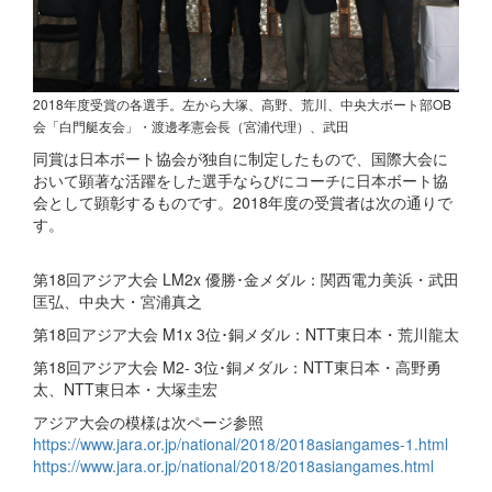
2018年度受賞の各選手。左から大塚、高野、荒川、中央大ボート部OB
会「白門艇友会」・渡邊孝憲会長（宮浦代理）、武田
同賞は日本ボート協会が独自に制定したもので、国際大会に
おいて顕著な活躍をした選手ならびにコーチに日本ボート協
会として顕彰するものです。2018年度の受賞者は次の通りで
す。
第18回アジア大会 LM2x 優勝･金メダル：関西電力美浜・武田
匡弘、中央大・宮浦真之
第18回アジア大会 M1x 3位･銅メダル：NTT東日本・荒川龍太
第18回アジア大会 M2- 3位･銅メダル：NTT東日本・高野勇
太、NTT東日本・大塚圭宏
アジア大会の模様は次ページ参照
https://www.jara.or.jp/national/2018/2018asiangames-1.html
https://www.jara.or.jp/national/2018/2018asiangames.html