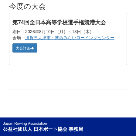
今度の大会
第74回全日本高等学校選手権競漕大会
期日：2026年8月10日（月）～13日（木）
会場：
滋賀県大津市・関西みらいローイングセンター
大会詳細
Japan Rowing Association
公益社団法人 日本ボート協会 事務局