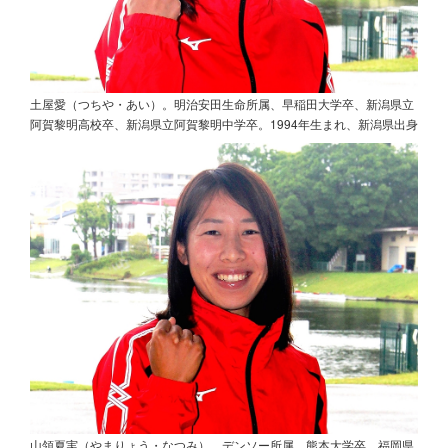
土屋愛（つちや・あい）。明治安田生命所属、早稲田大学卒、新潟県立
阿賀黎明高校卒、新潟県立阿賀黎明中学卒。1994年生まれ、新潟県出身
山領夏実（やまりょう・なつみ）。デンソー所属、熊本大学卒、福岡県