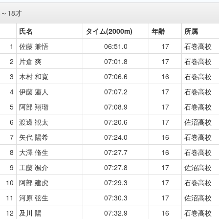
6～18才
氏名
タイム(2000m)
年齢
所属
1
佐藤 兼悟
06:51.0
17
石巻高校
2
片倉 爽
07:01.8
17
石巻高校
3
木村 和寛
07:06.6
16
石巻高校
4
伊藤 蓮人
07:07.2
17
石巻高校
5
阿部 翔瑠
07:08.9
17
石巻高校
6
渡邊 観太
07:20.6
17
佐沼高校
7
矢代 陽希
07:24.0
16
石巻高校
8
大澤 脩生
07:27.7
16
石巻高校
9
工藤 颯介
07:27.8
17
佐沼高校
10
阿部 建虎
07:29.3
17
石巻高校
11
河原 弦生
07:30.3
17
佐沼高校
12
及川 陽
07:32.9
16
石巻高校