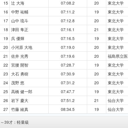
15
辻 大海
07:08.2
20
東北大学
16
中野 祐輔
07:11.2
19
東北大学
17
山中 琉斗
07:12.8
20
東北大学
18
津田 隼正
07:16.1
21
東北大学
19
呉 優輝
07:16.5
19
東北大学
20
小河原 大地
07:19.0
20
東北大学
21
佐井 光秀
07:19.6
20
福島県立医
22
宮腰 開智
07:28.7
19
東北大学
23
大石 勇樹
07:30.9
20
東北大学
24
茂野 悠
07:31.2
20
東北大学
25
高橋 健一郎
07:47.7
19
東北大学
26
岩下 慶大
07:51.2
21
仙台大学
27
竹藤 綾真
08:34.5
19
仙台大学
0～39才：軽量級