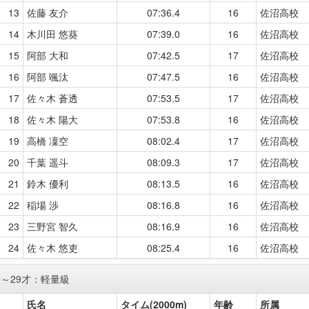
13
佐藤 友介
07:36.4
16
佐沼高校
14
木川田 悠葵
07:39.0
16
佐沼高校
15
阿部 大和
07:42.5
17
佐沼高校
16
阿部 颯汰
07:47.5
16
佐沼高校
17
佐々木 蒼透
07:53.5
17
佐沼高校
18
佐々木 陽大
07:53.8
16
佐沼高校
19
高橋 凜空
08:02.4
17
佐沼高校
20
千葉 遥斗
08:09.3
17
佐沼高校
21
鈴木 優利
08:13.5
16
佐沼高校
22
稲場 渉
08:16.8
16
佐沼高校
23
三野宮 智久
08:16.9
16
佐沼高校
24
佐々木 悠吏
08:25.4
16
佐沼高校
9～29才：軽量級
氏名
タイム(2000m)
年齢
所属