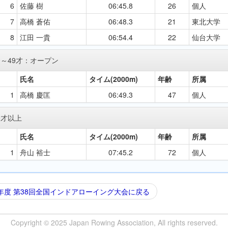
6
佐藤 樹
06:45.8
26
個人
7
高橋 蒼佑
06:48.3
21
東北大学
8
江田 一貴
06:54.4
22
仙台大学
0～49才：オープン
氏名
タイム(2000m)
年齢
所属
1
高橋 慶匡
06:49.3
47
個人
0才以上
氏名
タイム(2000m)
年齢
所属
1
舟山 裕士
07:45.2
72
個人
5年度 第38回全国インドアローイング大会に戻る
Copyright © 2025 Japan Rowing Association, All rights reserved.