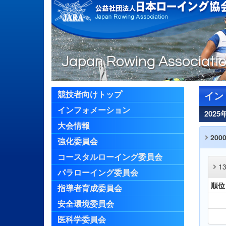
Japan Rowing Associati
競技者向けトップ
イン
インフォメーション
202
大会情報
200
強化委員会
コースタルローイング委員会
1
パラローイング委員会
順位
指導者育成委員会
安全環境委員会
医科学委員会