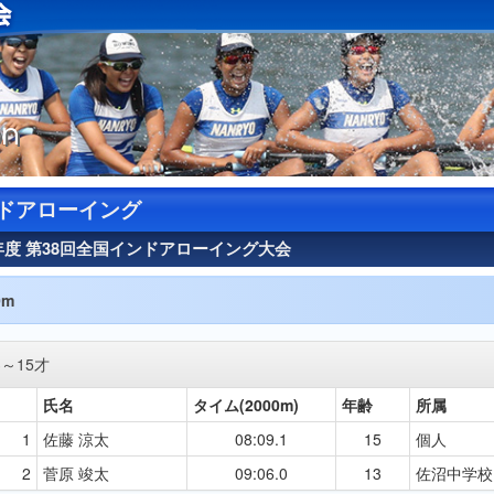
on
ドアローイング
5年度 第38回全国インドアローイング大会
0m
3～15才
氏名
タイム(2000m)
年齢
所属
1
佐藤 涼太
08:09.1
15
個人
2
菅原 竣太
09:06.0
13
佐沼中学校