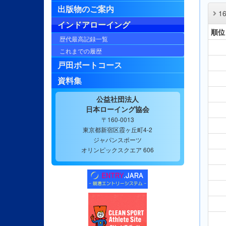
出版物のご案内
1
インドアローイング
順位
歴代最高記録一覧
これまでの履歴
戸田ボートコース
資料集
公益社団法人
日本ローイング協会
〒160-0013
東京都新宿区霞ヶ丘町4-2
ジャパンスポーツ
オリンピックスクエア 606