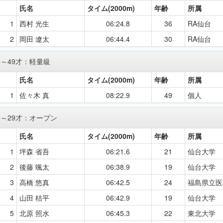
氏名
タイム(2000m)
年齢
所属
1
西村 光生
06:24.8
36
RA仙台
2
岡田 遼太
06:44.4
30
RA仙台
0～49才：軽量級
氏名
タイム(2000m)
年齢
所属
1
佐々木 真
08:22.9
49
個人
9～29才：オープン
氏名
タイム(2000m)
年齢
所属
1
坪森 省吾
06:21.6
21
仙台大学
2
後藤 颯太
06:38.9
19
仙台大学
3
高橋 悠真
06:42.5
24
福島県立医
4
山田 桔平
06:42.9
19
仙台大学
5
北原 照水
06:45.3
22
東北大学