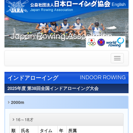
一般向けトップ
English
Japan Rowing Association
Toggle
navigati
インドアローイング
INDOOR ROWING
2025年度 第38回全国インドアローイング大会
2000m
16～18才
順
氏名
タイム
年
所属