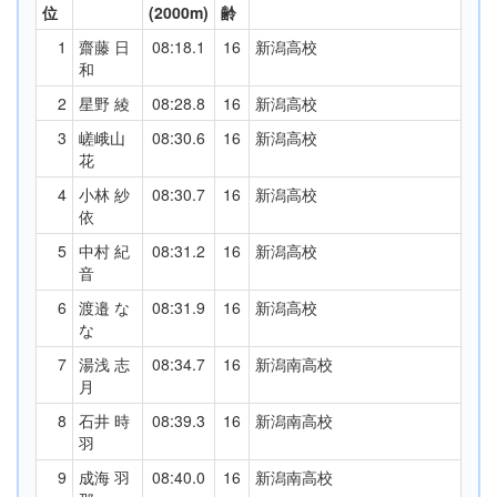
位
(2000m)
齢
1
齋藤 日
08:18.1
16
新潟高校
和
2
星野 綾
08:28.8
16
新潟高校
3
嵯峨山
08:30.6
16
新潟高校
花
4
小林 紗
08:30.7
16
新潟高校
依
5
中村 紀
08:31.2
16
新潟高校
音
6
渡邉 な
08:31.9
16
新潟高校
な
7
湯浅 志
08:34.7
16
新潟南高校
月
8
石井 時
08:39.3
16
新潟南高校
羽
9
成海 羽
08:40.0
16
新潟南高校