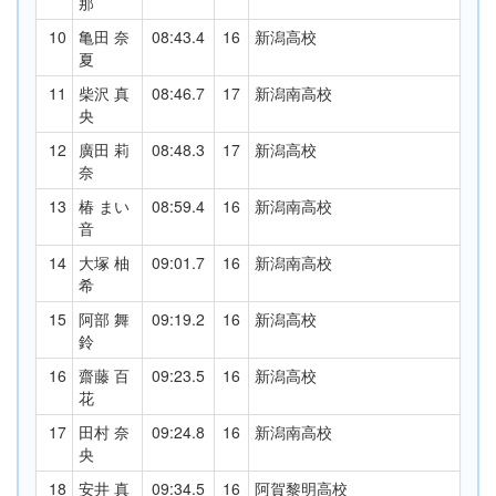
那
10
亀田 奈
08:43.4
16
新潟高校
夏
11
柴沢 真
08:46.7
17
新潟南高校
央
12
廣田 莉
08:48.3
17
新潟高校
奈
13
椿 まい
08:59.4
16
新潟南高校
音
14
大塚 柚
09:01.7
16
新潟南高校
希
15
阿部 舞
09:19.2
16
新潟高校
鈴
16
齋藤 百
09:23.5
16
新潟高校
花
17
田村 奈
09:24.8
16
新潟南高校
央
18
安井 真
09:34.5
16
阿賀黎明高校