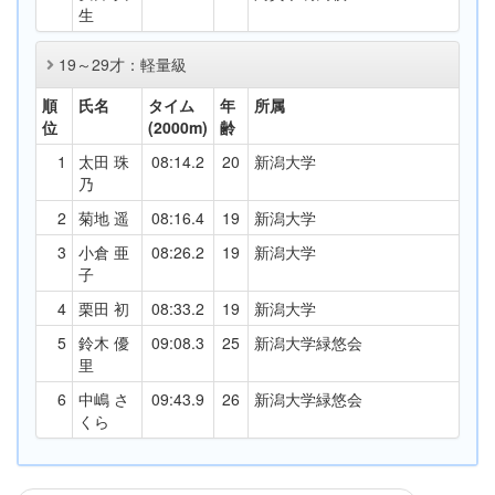
生
19～29才：軽量級
順
氏名
タイム
年
所属
位
(2000m)
齢
1
太田 珠
08:14.2
20
新潟大学
乃
2
菊地 遥
08:16.4
19
新潟大学
3
小倉 亜
08:26.2
19
新潟大学
子
4
栗田 初
08:33.2
19
新潟大学
5
鈴木 優
09:08.3
25
新潟大学緑悠会
里
6
中嶋 さ
09:43.9
26
新潟大学緑悠会
くら