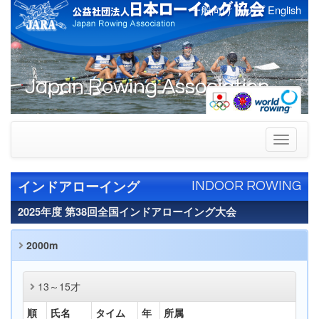
一般向けトップ
English
Japan Rowing Association
Toggle
navigati
インドアローイング
INDOOR ROWING
2025年度 第38回全国インドアローイング大会
2000m
13～15才
順
氏名
タイム
年
所属