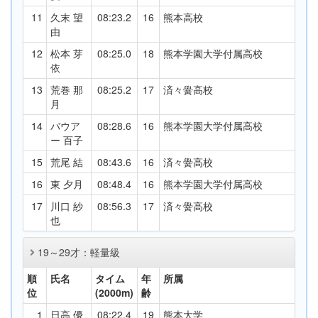
11
久末 望
08:23.2
16
熊本高校
由
12
松本 芽
08:25.0
18
熊本学園大学付属高校
依
13
荒巻 那
08:25.2
17
済々黌高校
月
14
バウア
08:28.6
16
熊本学園大学付属高校
ー 百子
15
荒尾 結
08:43.6
16
済々黌高校
16
東 夕月
08:48.4
16
熊本学園大学付属高校
17
川口 紗
08:56.3
17
済々黌高校
也
19～29才：軽量級
順
氏名
タイム
年
所属
位
(2000m)
齢
1
日高 優
08:22.4
19
熊本大学