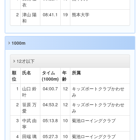
衣
2
津山 陽
08:41.1
19
熊本大学
和
1000m
12才以下
順
氏名
タイム
年
所属
位
(1000m)
齢
1
山口 鈴
04:00.7
12
キッズボートクラブかわせ
叶
み
2
笹原 万
04:53.2
12
キッズボートクラブかわせ
愛
み
3
中武 由
05:13.8
10
菊池ローイングクラブ
寧
4
田端 璃
05:27.3
10
菊池ローイングクラブ