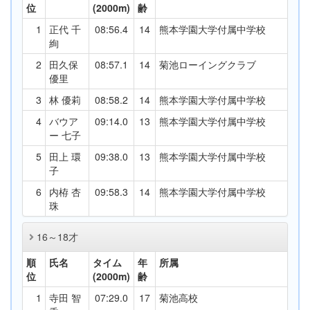
位
(2000m)
齢
1
正代 千
08:56.4
14
熊本学園大学付属中学校
絢
2
田久保
08:57.1
14
菊池ローイングクラブ
優里
3
林 優莉
08:58.2
14
熊本学園大学付属中学校
4
バウア
09:14.0
13
熊本学園大学付属中学校
ー 七子
5
田上 環
09:38.0
13
熊本学園大学付属中学校
子
6
内栫 杏
09:58.3
14
熊本学園大学付属中学校
珠
16～18才
順
氏名
タイム
年
所属
位
(2000m)
齢
1
寺田 智
07:29.0
17
菊池高校